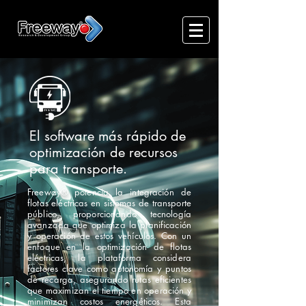
SOLICITA UNA DEMOSTRACIÓN
El software más rápido de
optimización de recursos
para transporte.
Freeway® potencia la integración de
flotas eléctricas en sistemas de transporte
público, proporcionando tecnología
avanzada que optimiza la planificación
y operación de estos vehículos. Con un
enfoque en la optimización de flotas
eléctricas, la plataforma considera
factores clave como autonomía y puntos
de recarga, asegurando rutas eficientes
que maximizan el tiempo en operación y
minimizan costos energéticos. Esta