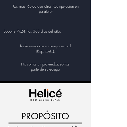
8x, más rápido que otros (Computación en
paralelo)
Soporte 7x24, los 365 días del año.
Implementación en tiempo récord
(Bajo costo).
No somos un proveedor, somos
parte de su equipo
R&D Group S.A.S
PROPÓSITO