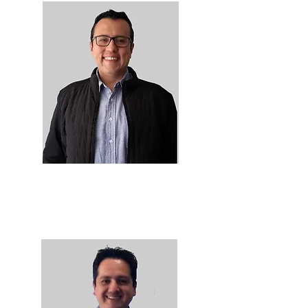
Diego Orjuela
Director I+D