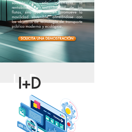
solución no solo incrementa la
rentabilidad y sostenibilidad de las
flotas, sino que también promueve la
movilidad sostenible, alineándose con
los objetivos de tecnología de transporte
público moderna y ecológica.
SOLICITA UNA DEMOSTRACIÓN
I+D
I+D