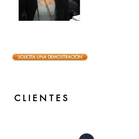
Andrea Arciniegas
Asistente de Gerencia
SOLICITA UNA DEMOSTRACIÓN
NUESTROS
CLIENTES