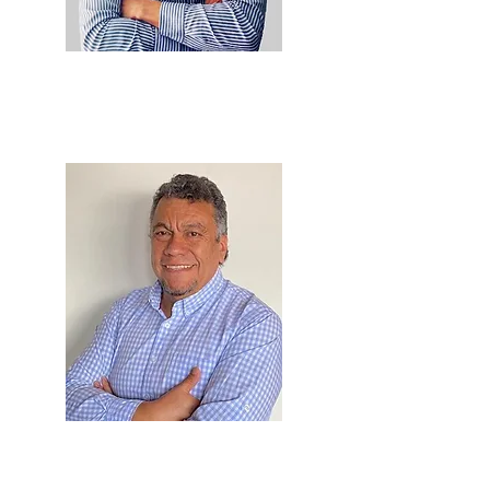
Giovanny Aguilar
Consultor Senior
William Córdoba
Consultor