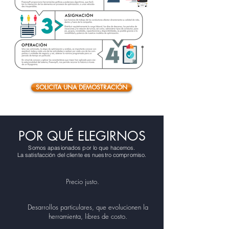
SOLICITA UNA DEMOSTRACIÓN
POR QUÉ ELEGIRNOS
Somos apasionados por lo que hacemos.
La satisfacción del cliente es nuestro compromiso.
Precio justo.
Desarrollos particulares, que evolucionen la
herramienta, libres de costo.